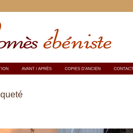
les anciens, marqueterie
mès
TION
AVANT / APRÈS
COPIES D’ANCIEN
CONTAC
queté